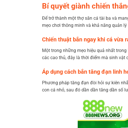
Bí quyết giành chiến thắ
Để trở thành một thợ săn cá tài ba và man
mẹo chơi thông minh và khả năng quản lý 
Chiến thuật bắn ngay khi cá vừa r
Một trong những mẹo hiệu quả nhất trong
các cao thủ, đây là thời điểm mà sinh vật c
Áp dụng cách bắn tăng đạn linh h
Phương pháp tăng đạn đòi hỏi sự kiên nhẫ
con cá nhỏ, sau đó dần dần tăng dần số lư