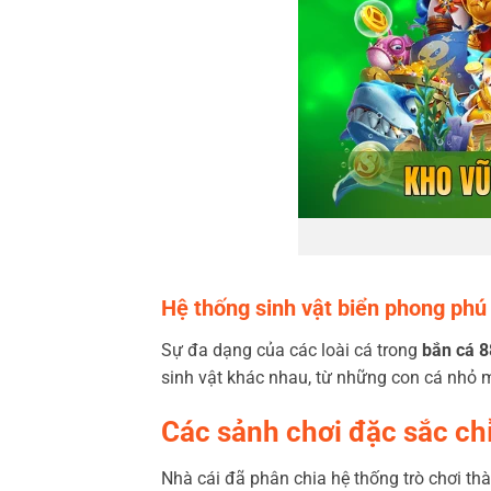
Hệ thống sinh vật biển phong phú
Sự đa dạng của các loài cá trong
bắn cá 
sinh vật khác nhau, từ những con cá nhỏ 
Các sảnh chơi đặc sắc ch
Nhà cái đã phân chia hệ thống trò chơi t