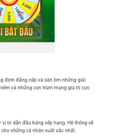
ng định đẳng cấp và săn tìm những giải
 hiếm và những con trùm mang giá trị cực
y vị trí dẫn đầu bảng xếp hạng. Hệ thống sẽ
h cho những cá nhân xuất sắc nhất.