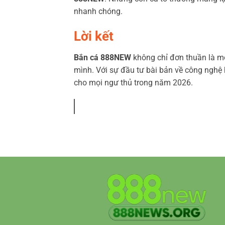
nhanh chóng.
Lời kết
Bắn cá 888NEW
không chỉ đơn thuần là một
mình. Với sự đầu tư bài bản về công nghệ
cho mọi ngư thủ trong năm 2026.