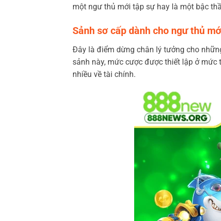
một ngư thủ mới tập sự hay là một bậc thầ
Sảnh sơ cấp dành cho ngư thủ mớ
Đây là điểm dừng chân lý tưởng cho nhữn
sảnh này, mức cược được thiết lập ở mức 
nhiều về tài chính.