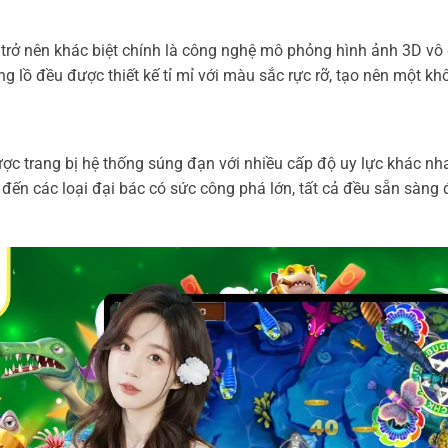
trở nên khác biệt chính là công nghệ mô phỏng hình ảnh 3D vô 
ng lồ đều được thiết kế tỉ mỉ với màu sắc rực rỡ, tạo nên một 
được trang bị hệ thống súng đạn với nhiều cấp độ uy lực khác nh
đến các loại đại bác có sức công phá lớn, tất cả đều sẵn sàng 