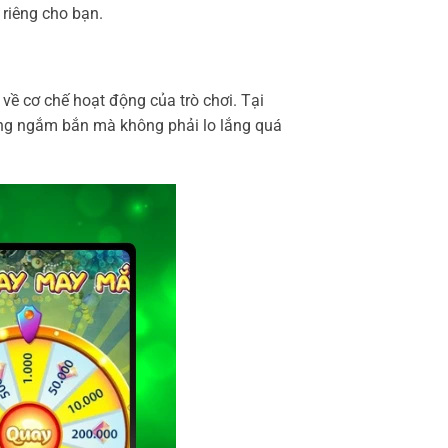
 riêng cho bạn.
 về cơ chế hoạt động của trò chơi. Tại
năng ngắm bắn mà không phải lo lắng quá