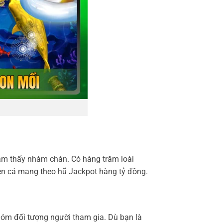
cảm thấy nhàm chán. Có hàng trăm loài
iên cá mang theo hũ Jackpot hàng tỷ đồng.
hóm đối tượng người tham gia. Dù bạn là