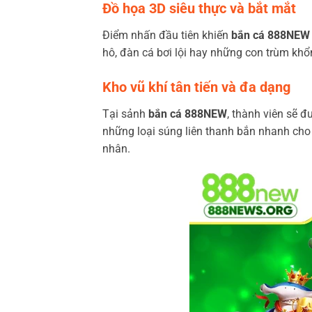
Đồ họa 3D siêu thực và bắt mắt
Điểm nhấn đầu tiên khiến
bắn cá 888NEW
hô, đàn cá bơi lội hay những con trùm khổ
Kho vũ khí tân tiến và đa dạng
Tại sảnh
bắn cá 888NEW
, thành viên sẽ 
những loại súng liên thanh bắn nhanh cho 
nhân.