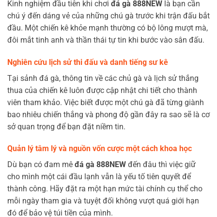
Kinh nghiệm đầu tiên khi chơi
đá gà 888NEW
là bạn cần
chú ý đến dáng vẻ của những chú gà trước khi trận đấu bắt
đầu. Một chiến kê khỏe mạnh thường có bộ lông mượt mà,
đôi mắt tinh anh và thần thái tự tin khi bước vào sân đấu.
Nghiên cứu lịch sử thi đấu và danh tiếng sư kê
Tại sảnh đá gà, thông tin về các chủ gà và lịch sử thắng
thua của chiến kê luôn được cập nhật chi tiết cho thành
viên tham khảo. Việc biết được một chú gà đã từng giành
bao nhiêu chiến thắng và phong độ gần đây ra sao sẽ là cơ
sở quan trọng để bạn đặt niềm tin.
Quản lý tâm lý và nguồn vốn cược một cách khoa học
Dù bạn có đam mê
đá gà 888NEW
đến đâu thì việc giữ
cho mình một cái đầu lạnh vẫn là yếu tố tiên quyết để
thành công. Hãy đặt ra một hạn mức tài chính cụ thể cho
mỗi ngày tham gia và tuyệt đối không vượt quá giới hạn
đó để bảo vệ túi tiền của mình.