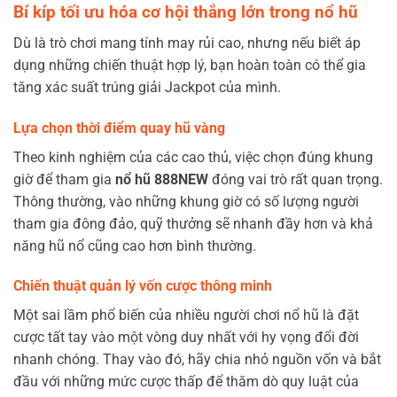
Bí kíp tối ưu hóa cơ hội thắng lớn trong nổ hũ
Dù là trò chơi mang tính may rủi cao, nhưng nếu biết áp
dụng những chiến thuật hợp lý, bạn hoàn toàn có thể gia
tăng xác suất trúng giải Jackpot của mình.
Lựa chọn thời điểm quay hũ vàng
Theo kinh nghiệm của các cao thủ, việc chọn đúng khung
giờ để tham gia
nổ hũ 888NEW
đóng vai trò rất quan trọng.
Thông thường, vào những khung giờ có số lượng người
tham gia đông đảo, quỹ thưởng sẽ nhanh đầy hơn và khả
năng hũ nổ cũng cao hơn bình thường.
Chiến thuật quản lý vốn cược thông minh
Một sai lầm phổ biến của nhiều người chơi nổ hũ
là đặt
cược tất tay vào một vòng duy nhất với hy vọng đổi đời
nhanh chóng. Thay vào đó, hãy chia nhỏ nguồn vốn và bắt
đầu với những mức cược thấp để thăm dò quy luật của