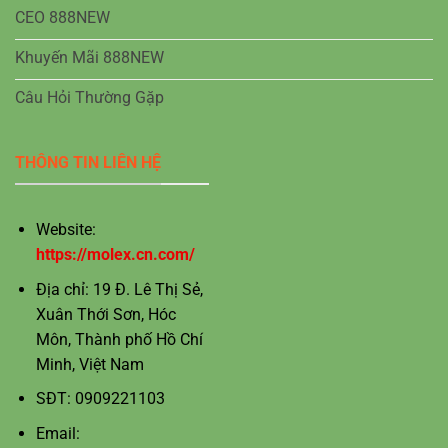
CEO 888NEW
Khuyến Mãi 888NEW
Câu Hỏi Thường Gặp
THÔNG TIN LIÊN HỆ
Website:
https://molex.cn.com/
Địa chỉ: 19 Đ. Lê Thị Sẻ,
Xuân Thới Sơn, Hóc
Môn, Thành phố Hồ Chí
Minh, Việt Nam
SĐT: 0909221103
Email: