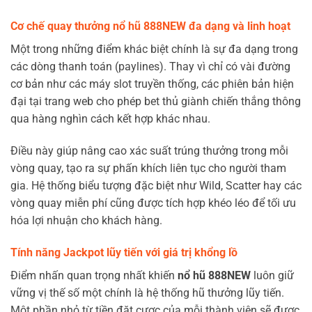
Cơ chế quay thưởng nổ hũ 888NEW đa dạng và linh hoạt
Một trong những điểm khác biệt chính là sự đa dạng trong
các dòng thanh toán (paylines). Thay vì chỉ có vài đường
cơ bản như các máy slot truyền thống, các phiên bản hiện
đại tại trang web cho phép bet thủ giành chiến thắng thông
qua hàng nghìn cách kết hợp khác nhau.
Điều này giúp nâng cao xác suất trúng thưởng trong mỗi
vòng quay, tạo ra sự phấn khích liên tục cho người tham
gia. Hệ thống biểu tượng đặc biệt như Wild, Scatter hay các
vòng quay miễn phí cũng được tích hợp khéo léo để tối ưu
hóa lợi nhuận cho khách hàng.
Tính năng Jackpot lũy tiến với giá trị khổng lồ
Điểm nhấn quan trọng nhất khiến
nổ hũ 888NEW
luôn giữ
vững vị thế số một chính là hệ thống hũ thưởng lũy tiến.
Một phần nhỏ từ tiền đặt cược của mỗi thành viên sẽ được