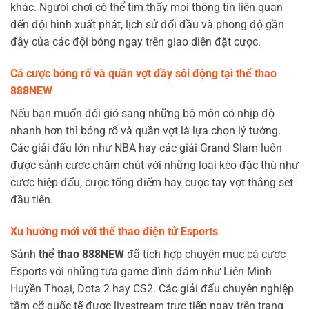
khác. Người chơi có thể tìm thấy mọi thông tin liên quan
đến đội hình xuất phát, lịch sử đối đầu và phong độ gần
đây của các đội bóng ngay trên giao diện đặt cược.
Cá cược bóng rổ và quần vợt đầy sôi động tại thể thao
888NEW
Nếu bạn muốn đổi gió sang những bộ môn có nhịp độ
nhanh hơn thì bóng rổ và quần vợt là lựa chọn lý tưởng.
Các giải đấu lớn như NBA hay các giải Grand Slam luôn
được sảnh cược chăm chút với những loại kèo đặc thù như
cược hiệp đấu, cược tổng điểm hay cược tay vợt thắng set
đầu tiên.
Xu hướng mới với thể thao điện tử Esports
Sảnh
thể thao 888NEW
đã tích hợp chuyên mục cá cược
Esports với những tựa game đình đám như Liên Minh
Huyền Thoại, Dota 2 hay CS2. Các giải đấu chuyên nghiệp
tầm cỡ quốc tế được livestream trực tiếp ngay trên trang