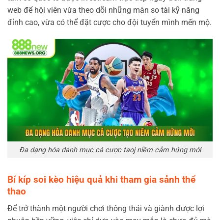
web để hội viên vừa theo dõi những màn so tài kỹ năng
đỉnh cao, vừa có thể đặt cược cho đội tuyển mình mến mộ.
Đa dạng hóa danh mục cá cược taoj niềm cảm hứng mới
Bí kíp soi kèo hiệu quả khi tham gia sảnh thể
thao
Để trở thành một người chơi thông thái và giành được lợi