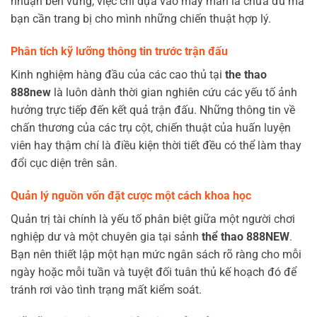
nhuận bền vững, việc chỉ dựa vào may mắn là chưa đủ mà
bạn cần trang bị cho mình những chiến thuật hợp lý.
Phân tích kỹ lưỡng thông tin trước trận đấu
Kinh nghiệm hàng đầu của các cao thủ tại
the thao
888new
là luôn dành thời gian nghiên cứu các yếu tố ảnh
hưởng trực tiếp đến kết quả trận đấu. Những thông tin về
chấn thương của các trụ cột, chiến thuật của huấn luyện
viên hay thậm chí là điều kiện thời tiết đều có thể làm thay
đổi cục diện trên sân.
Quản lý nguồn vốn đặt cược một cách khoa học
Quản trị tài chính là yếu tố phân biệt giữa một người chơi
nghiệp dư và một chuyên gia tại sảnh
thể thao 888NEW
.
Bạn nên thiết lập một hạn mức ngân sách rõ ràng cho mỗi
ngày hoặc mỗi tuần và tuyệt đối tuân thủ kế hoạch đó để
tránh rơi vào tình trạng mất kiểm soát.