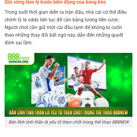
Giữ vững tâm lý trước biến động của bảng kèo
Trong suốt thời gian diễn ra trận đấu, nhà cái có thể điều
chỉnh tỷ lệ odds liên tục để cân bằng lượng tiền cược.
Người chơi cần giữ một cái đầu lạnh để không bị cuốn
theo những thay đổi bất ngờ này, dẫn đến những quyết
định sai lầm.
Bản lĩnh tinh thần là yếu tố then chốt trong thể thao 888NEW