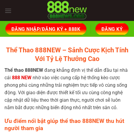
Bỏ
qua
nội
dung
ĐĂNG NHẬP/ĐĂNG KÝ + 888K
ĐĂNG KÝ
Thể Thao 888NEW – Sảnh Cược Kịch Tính
Với Tỷ Lệ Thưởng Cao
Thể thao 888NEW
đang khẳng định vị thế dẫn đầu tại nhà
cái
888 NEW
nhờ vào việc cung cấp hệ thống kèo cược
phong phú cùng những trải nghiệm trực tiếp vô cùng sống
động. Với giao diện được thiết kế tối ưu cùng công nghệ
cập nhật dữ liệu theo thời gian thực, người chơi sẽ luôn
nắm bắt được những biến động nhỏ nhất trên sân cỏ.
Ưu điểm nổi bật giúp thể thao 888NEW thu hút
người tham gia