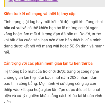
Kiểm tra kết nối mạng và thiết bị truy cập
Tình trạng giật lag hay mất kết nối đột ngột khi đang chơi
bắn cá vui vẻ
có thể khiến bạn bỏ lỡ những cơ hội ngàn
vàng hoặc làm mất đi lượng đạn đã bắn ra. Do đó, trước
khi bắt đầu cuộc săn, bạn nên đảm bảo thiết bị của mình
đang được kết nối với mạng wifi hoặc 5G ổn định và mạnh
mẽ.
Cẩn trọng với các phần mềm gian lận từ bên thứ ba
Hệ thống bảo mật của trò chơi được trang bị công nghệ
chống gian lận hiện đại bậc nhất năm 2026 nhằm đảm
bảo tính công bằng. Mọi hành vi sử dụng công cụ can
thiệp vào kết quả hoặc gian lận đạn dược đều sẽ bị phát
hiện và xử lý nghiêm khắc bằng cách khóa tài khoản vĩnh
viễn.