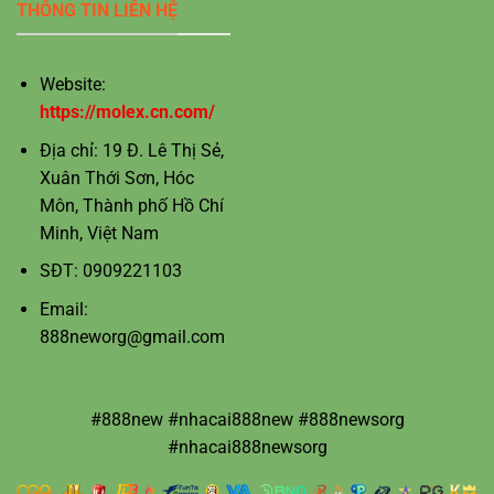
THÔNG TIN LIÊN HỆ
Website:
https://molex.cn.com/
Địa chỉ: 19 Đ. Lê Thị Sẻ,
Xuân Thới Sơn, Hóc
Môn, Thành phố Hồ Chí
Minh, Việt Nam
SĐT: 0909221103
Email:
888neworg@gmail.com
#888new #nhacai888new #888newsorg
#nhacai888newsorg