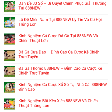
Dàn Đề 33 Số – Bí Quyết Chinh Phục Giải Thưởng
Tại 888NEW
Lô Đề Miền Nam Tại 888NEW Uy Tín Và Cơ Hội
Trúng Lớn
Kinh Nghiệm Cá Cược Đá Gà Tại 888NEW Và
Chiến Thuật Lớn
Đá Gà Cựa Dao – Đỉnh Cao Cá Cược Kê Chiến
Trực Tuyến
Đá Gà Thomo 888NEW – Đỉnh Cao Cá Cược Kê
Chiến Trực Tuyến
Kinh Nghiệm Cá Cược Xổ Số Tại Nhà Cái 888NEW
Đỉnh Cao
Kinh Nghiệm Bắt Kèo Xiên 888NEW Và Chiến
Thuật Thắng Lớn