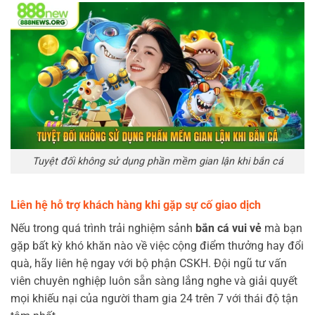
Tuyệt đối không sử dụng phần mềm gian lận khi bắn cá
Liên hệ hỗ trợ khách hàng khi gặp sự cố giao dịch
Nếu trong quá trình trải nghiệm sảnh
bắn cá vui vẻ
mà bạn
gặp bất kỳ khó khăn nào về việc cộng điểm thưởng hay đổi
quà, hãy liên hệ ngay với bộ phận CSKH. Đội ngũ tư vấn
viên chuyên nghiệp luôn sẵn sàng lắng nghe và giải quyết
mọi khiếu nại của người tham gia 24 trên 7 với thái độ tận