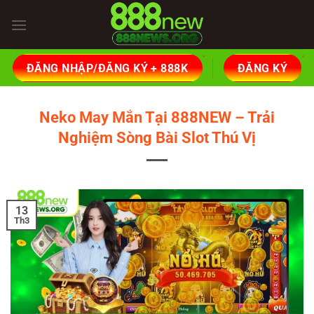
Bỏ
qua
nội
dung
ĐĂNG NHẬP/ĐĂNG KÝ + 888K
ĐĂNG KÝ
Neko May Mắn Tại 888NEW – Trải
Nghiệm Sòng Bài Slot Thú Vị
13
Th3