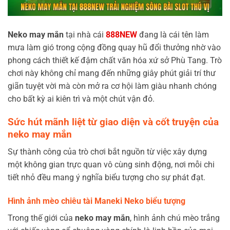
Neko may mắn
tại nhà cái
888NEW
đang là cái tên làm
mưa làm gió trong cộng đồng quay hũ đổi thưởng nhờ vào
phong cách thiết kế đậm chất văn hóa xứ sở Phù Tang. Trò
chơi này không chỉ mang đến những giây phút giải trí thư
giãn tuyệt vời mà còn mở ra cơ hội làm giàu nhanh chóng
cho bất kỳ ai kiên trì và một chút vận đỏ.
Sức hút mãnh liệt từ giao diện và cốt truyện của
neko may mắn
Sự thành công của trò chơi bắt nguồn từ việc xây dựng
một không gian trực quan vô cùng sinh động, nơi mỗi chi
tiết nhỏ đều mang ý nghĩa biểu tượng cho sự phát đạt.
Hình ảnh mèo chiêu tài Maneki Neko biểu tượng
Trong thế giới của
neko may mắn
, hình ảnh chú mèo trắng