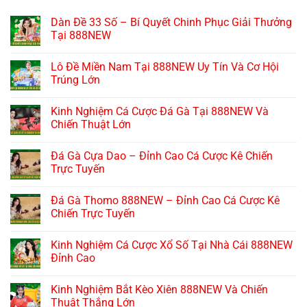
Dàn Đề 33 Số – Bí Quyết Chinh Phục Giải Thưởng
Tại 888NEW
Lô Đề Miền Nam Tại 888NEW Uy Tín Và Cơ Hội
Trúng Lớn
Kinh Nghiệm Cá Cược Đá Gà Tại 888NEW Và
Chiến Thuật Lớn
Đá Gà Cựa Dao – Đỉnh Cao Cá Cược Kê Chiến
Trực Tuyến
Đá Gà Thomo 888NEW – Đỉnh Cao Cá Cược Kê
Chiến Trực Tuyến
Kinh Nghiệm Cá Cược Xổ Số Tại Nhà Cái 888NEW
Đỉnh Cao
Kinh Nghiệm Bắt Kèo Xiên 888NEW Và Chiến
Thuật Thắng Lớn