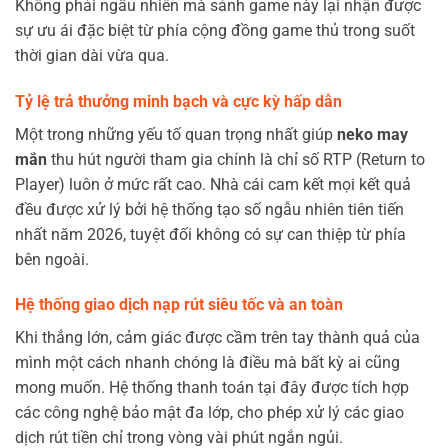
Không phải ngẫu nhiên mà sảnh game này lại nhận được
sự ưu ái đặc biệt từ phía cộng đồng game thủ trong suốt
thời gian dài vừa qua.
Tỷ lệ trả thưởng minh bạch và cực kỳ hấp dẫn
Một trong những yếu tố quan trọng nhất giúp
neko may
mắn
thu hút người tham gia chính là chỉ số RTP (Return to
Player) luôn ở mức rất cao. Nhà cái cam kết mọi kết quả
đều được xử lý bởi hệ thống tạo số ngẫu nhiên tiên tiến
nhất năm 2026, tuyệt đối không có sự can thiệp từ phía
bên ngoài.
Hệ thống giao dịch nạp rút siêu tốc và an toàn
Khi thắng lớn, cảm giác được cầm trên tay thành quả của
mình một cách nhanh chóng là điều mà bất kỳ ai cũng
mong muốn. Hệ thống thanh toán tại đây được tích hợp
các công nghệ bảo mật đa lớp, cho phép xử lý các giao
dịch rút tiền chỉ trong vòng vài phút ngắn ngủi.